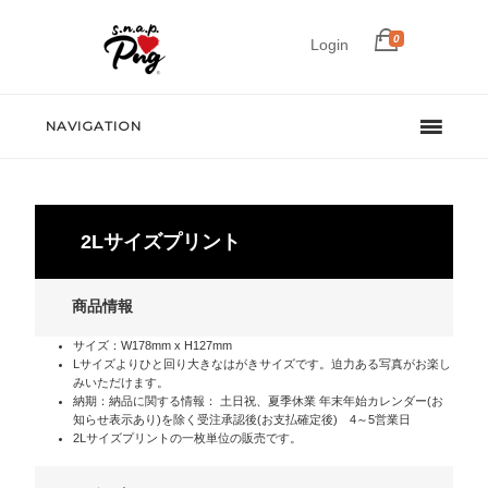
0
Login
NAVIGATION
2Lサイズプリント
商品情報
サイズ：W178mm x H127mm
Lサイズよりひと回り大きなはがきサイズです。迫力ある写真がお楽し
みいただけます。
納期：納品に関する情報： 土日祝、夏季休業 年末年始カレンダー(お
知らせ表示あり)を除く受注承認後(お支払確定後) 4～5営業日
2Lサイズプリントの一枚単位の販売です。