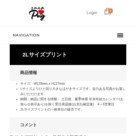
0
Login
NAVIGATION
2Lサイズプリント
商品情報
サイズ：W178mm x H127mm
Lサイズよりひと回り大きなはがきサイズです。迫力ある写真がお楽し
みいただけます。
納期：納品に関する情報： 土日祝、夏季休業 年末年始カレンダー(お
知らせ表示あり)を除く受注承認後(お支払確定後) 4～5営業日
2Lサイズプリントの一枚単位の販売です。
コメント