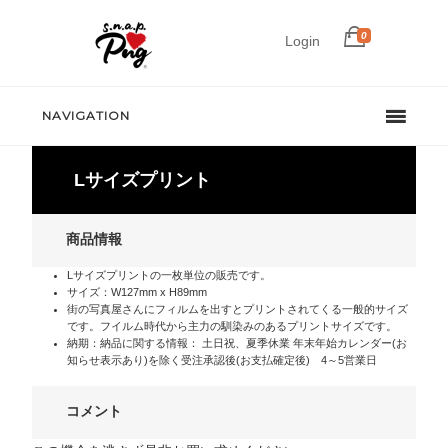
0
Login
NAVIGATION
Lサイズプリント
商品情報
Lサイズプリントの一枚単位の販売です。
サイズ：W127mm x H89mm
街の写真屋さんにフィルムを出すとプリントされてくる一般的サイズ
です。フイルム時代から主力の馴染みのあるプリントサイズです。
納期：納品に関する情報： 土日祝、夏季休業 年末年始カレンダー(お
知らせ表示あり)を除く受注承認後(お支払確定後) 4～5営業日
コメント