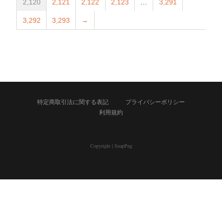
2,120
2,121
2,122
2,123
…
3,291
3,292
3,293
→
特定商取引法に関する表記
プライバシーポリシー
利用規約
Copyright
|
SnapPng