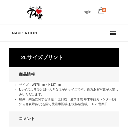
0
Login
NAVIGATION
2Lサイズプリント
商品情報
サイズ：W178mm x H127mm
Lサイズよりひと回り大きなはがきサイズです。迫力ある写真がお楽し
みいただけます。
納期：納品に関する情報： 土日祝、夏季休業 年末年始カレンダー(お
知らせ表示あり)を除く受注承認後(お支払確定後) 4～5営業日
コメント