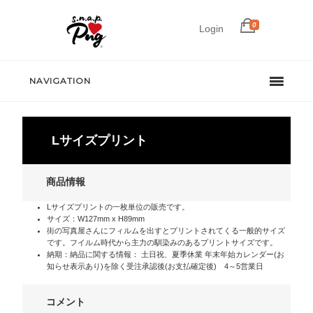
0
Login
NAVIGATION
Lサイズプリント
商品情報
Lサイズプリントの一枚単位の販売です。
サイズ：W127mm x H89mm
街の写真屋さんにフィルムを出すとプリントされてくる一般的サイズ
です。フイルム時代から主力の馴染みのあるプリントサイズです。
納期：納品に関する情報： 土日祝、夏季休業 年末年始カレンダー(お
知らせ表示あり)を除く受注承認後(お支払確定後) 4～5営業日
コメント