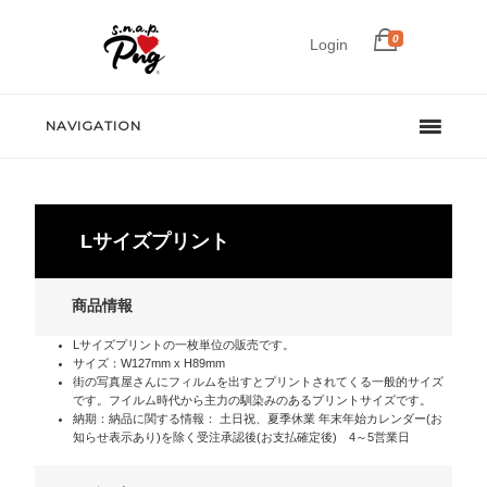
0
Login
NAVIGATION
Lサイズプリント
商品情報
Lサイズプリントの一枚単位の販売です。
サイズ：W127mm x H89mm
街の写真屋さんにフィルムを出すとプリントされてくる一般的サイズ
です。フイルム時代から主力の馴染みのあるプリントサイズです。
納期：納品に関する情報： 土日祝、夏季休業 年末年始カレンダー(お
知らせ表示あり)を除く受注承認後(お支払確定後) 4～5営業日