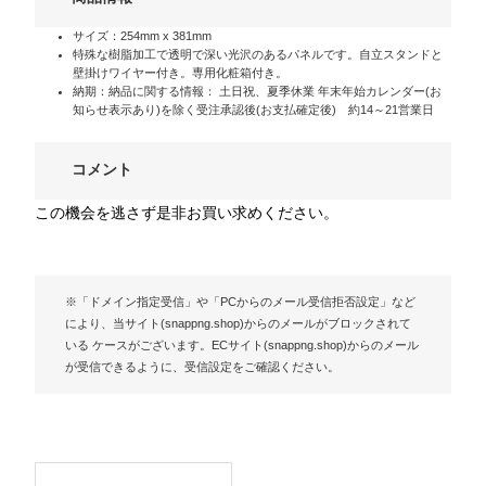
サイズ：254mm x 381mm
特殊な樹脂加工で透明で深い光沢のあるパネルです。自立スタンドと
壁掛けワイヤー付き。専用化粧箱付き。
納期：納品に関する情報： 土日祝、夏季休業 年末年始カレンダー(お
知らせ表示あり)を除く受注承認後(お支払確定後) 約14～21営業日
コメント
この機会を逃さず是非お買い求めください。
※「ドメイン指定受信」や「PCからのメール受信拒否設定」など
により、当サイト(snappng.shop)からのメールがブロックされて
いる ケースがございます。ECサイト(snappng.shop)からのメール
が受信できるように、受信設定をご確認ください。