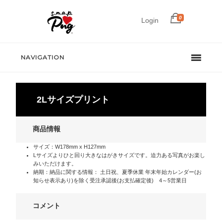
0
Login
NAVIGATION
2Lサイズプリント
商品情報
サイズ：W178mm x H127mm
Lサイズよりひと回り大きなはがきサイズです。迫力ある写真がお楽し
みいただけます。
納期：納品に関する情報： 土日祝、夏季休業 年末年始カレンダー(お
知らせ表示あり)を除く受注承認後(お支払確定後) 4～5営業日
コメント