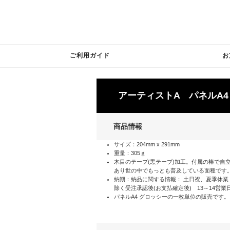
ご利用ガイド
お
アーティストA パネルA
商品情報
サイズ：204mm x 291mm
重量：305ｇ
木目のテープ(黒テープ)加工。付属の棒で自
あり世の中でもっとも普及している面種です
納期：納品に関する情報： 土日祝、夏季休業
除く受注承認後(お支払確定後) 13～14営業
パネルA4 グロッシーの一枚単位の販売です。